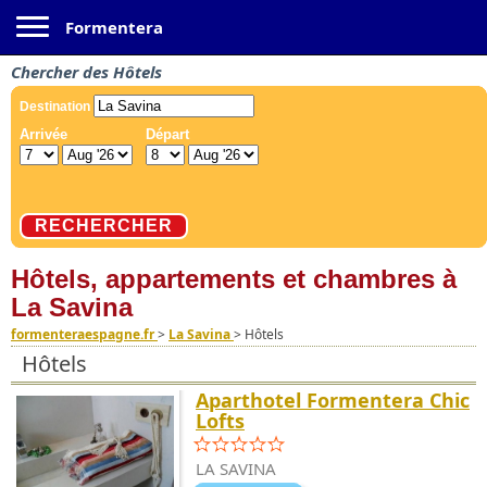
Toggle navigation
Formentera
Chercher des Hôtels
Hôtels, appartements et chambres à
La Savina
formenteraespagne.fr
>
La Savina
>
Hôtels
Hôtels
Aparthotel Formentera Chic
Lofts
LA SAVINA