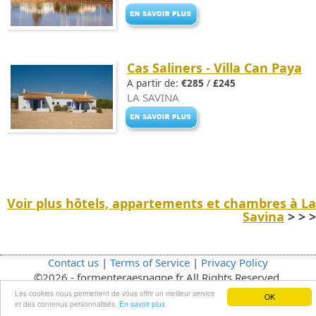
Cas Saliners - Villa Can Paya
A partir de:
€285
/
£245
LA SAVINA
Voir plus hôtels, appartements et chambres à La
Savina
> > >
Contact us
|
Terms of Service
|
Privacy Policy
©2026 - formenteraespagne.fr All Rights Reserved.
Les cookies nous permettent de vous offrir un meilleur service
OK
et des contenus personnalisés.
En savoir plus